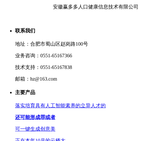
安徽赢多多人口健康信息技术有限公司
联系我们
地址：合肥市蜀山区赵岗路100号
业务咨询：0551-65167366
技术支持：0551-65167838
邮箱：hz@163.com
主要产品
落实培育具有人工智能素养的立异人才的
还可能形成罪或者
可一键生成创意美
正在本年10月的云栖大