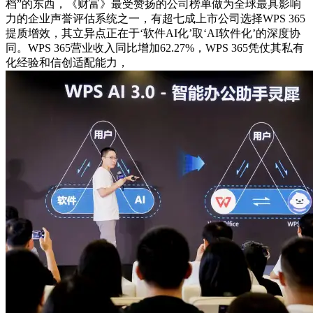
档”的东西，《财富》最受赞扬的公司榜单做为全球最具影响
力的企业声誉评估系统之一，有超七成上市公司选择WPS 365
提质增效，其立异点正在于‘软件AI化’取‘AI软件化’的深度协
同。WPS 365营业收入同比增加62.27%，WPS 365凭仗其私有
化经验和信创适配能力，